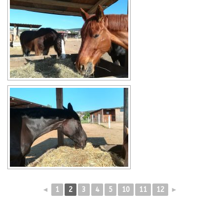
◄
1
2
3
4
5
10
11
12
►